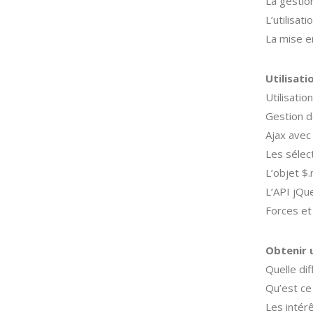
La gestio
L’utilisat
La mise e
Utilisat
Utilisati
Gestion d
Ajax avec
Les sélec
L’objet $
L’API jQu
Forces et
Obtenir 
Quelle di
Qu’est c
Les intérê