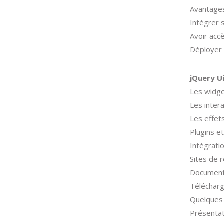
Avantage
Intégrer 
Avoir accè
Déployer 
jQuery U
Les widge
Les inter
Les effet
Plugins e
Intégratio
Sites de 
Documenta
Télécharg
Quelques 
Présentat