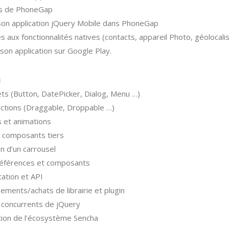
s de PhoneGap
son application jQuery Mobile dans PhoneGap
s aux fonctionnalités natives (contacts, appareil Photo, géolocalis
son application sur Google Play.
i
ts (Button, DatePicker, Dialog, Menu …)
actions (Draggable, Droppable …)
s et animations
t composants tiers
n d’un carrousel
références et composants
tion et API
ements/achats de librairie et plugin
concurrents de jQuery
ion de l’écosystème Sencha