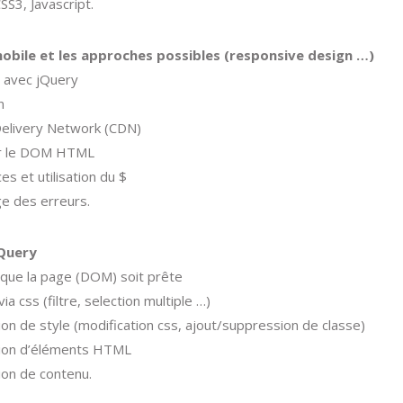
S3, Javascript.
obile et les approches possibles (responsive design …)
 avec jQuery
n
elivery Network (CDN)
ur le DOM HTML
s et utilisation du $
e des erreurs.
jQuery
 que la page (DOM) soit prête
via css (filtre, selection multiple …)
ion de style (modification css, ajout/suppression de classe)
tion d’éléments HTML
ion de contenu.