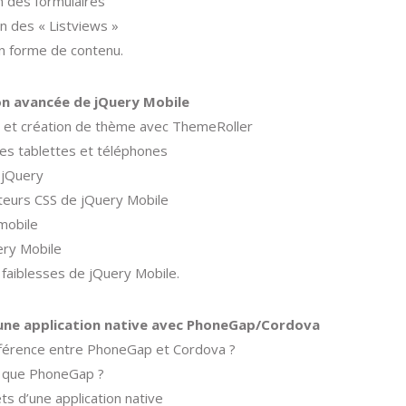
n des formulaires
ion des « Listviews »
n forme de contenu.
ion avancée de jQuery Mobile
on et création de thème avec ThemeRoller
es tablettes et téléphones
 jQuery
teurs CSS de jQuery Mobile
.mobile
ery Mobile
 faiblesses de jQuery Mobile.
une application native avec PhoneGap/Cordova
fférence entre PhoneGap et Cordova ?
e que PhoneGap ?
ts d’une application native