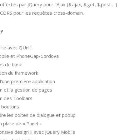
 offertes par jQuery pour l’Ajax ($.ajax, $.get, $.post …)
CORS pour les requêtes cross-domain.
ry
aire avec QUnit
obile et PhoneGap/Cordova
ns de base
ion du framework
d’une première application
on et la gestion de pages
ion des Toolbars
e boutons
e les boîtes de dialogue et popup
n place de « Panel »
onsive design » avec jQuery Mobile