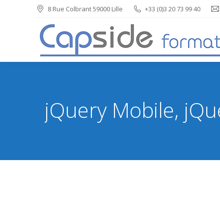
8 Rue Colbrant 59000 Lille
+33 (0)3 20 73 99 40
jQuery Mobile, jQu