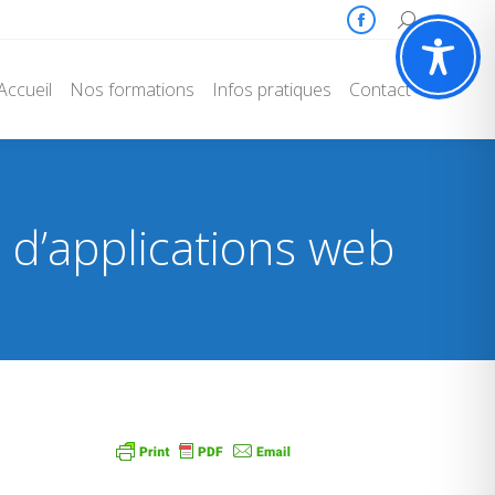
Search:
Facebook
page
Accueil
Nos formations
Infos pratiques
Contact
opens
in
new
window
 d’applications web