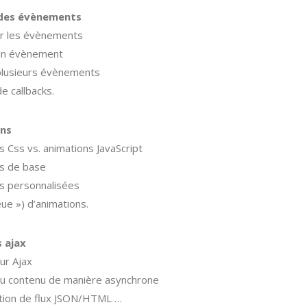
des évènements
r les évènements
 un évènement
plusieurs évènements
e callbacks.
ns
s Css vs. animations JavaScript
s de base
s personnalisées
eue ») d’animations.
 ajax
ur Ajax
u contenu de manière asynchrone
tion de flux JSON/HTML …