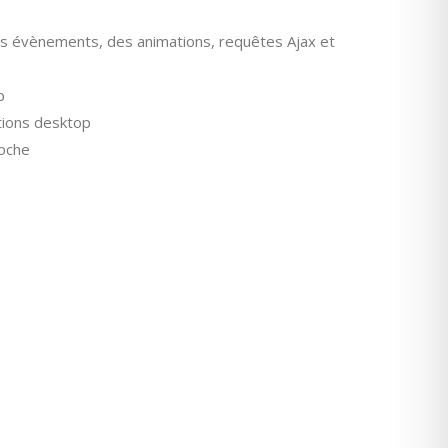
des évènements, des animations, requêtes Ajax et
p
tions desktop
roche