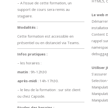
HTML5, CS
– A l’issue de cette formation, un
support de cours sera remis au
Le web m
stagiaire.
Démarrer
Modalités :
installatio
Content D
Cette formation est accessible en
rappel s
présentiel ou en distanciel via Teams.
namespace
debuggag
Infos pratiques :
– les horaires :
Utiliser 
matin
: 9h-12h30
S’assurer
Selection 
après-midi
: 14h-17h30.
Manipulat
– le lieu de la formation : sur site client
Manipula
ou chez Capside.
Manipulat
Etudes des besoins :