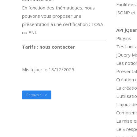
Facilitées
En fonction des thématiques, nous
JSONP et 
pouvons vous proposer une
présentation à une certification : TOSA
API jQue
ou ENI.
Plugins
Test unit
Tarifs : nous
contacter
jQuery M
Les notio
Mis à jour le 18/12/2025
Présentat
Création 
La créati
En savoir + >
L’utilisat
L’ajout d
Comprendr
La mise e
Le « resp