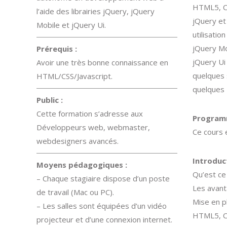
HTML5, CS
l’aide des librairies jQuery, jQuery
jQuery et
Mobile et jQuery Ui.
utilisatio
jQuery Mo
Prérequis :
jQuery Ui
Avoir une très bonne connaissance en
quelques 
HTML/CSS/Javascript.
quelques 
Public :
Cette formation s’adresse aux
Progra
Développeurs web, webmaster,
Ce cours 
webdesigners avancés.
Introduc
Moyens pédagogiques :
Qu’est ce
– Chaque stagiaire dispose d’un poste
Les avant
de travail (Mac ou PC).
Mise en p
– Les salles sont équipées d’un vidéo
HTML5, CS
projecteur et d’une connexion internet.