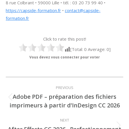
8 rue Colbrant • 59000 Lille • tél. : 03 20 73 99 40 •
https://capside-formation.fr
•
contact@capside-
formation.fr
Click to rate this post!
[Total:
0
Average:
0
]
Vous devez vous connecter pour voter
Navigation
PREVIOUS
de
Adobe PDF – préparation des fichiers
Onglet
imprimeurs à partir d’InDesign CC 2026
commentaire
précédent
NEXT
Projets