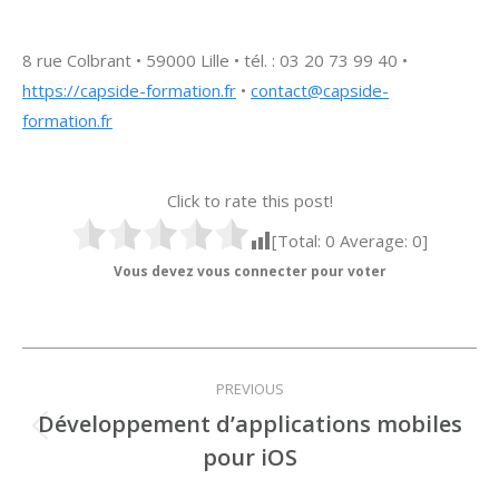
8 rue Colbrant • 59000 Lille • tél. : 03 20 73 99 40 •
https://capside-formation.fr
•
contact@capside-
formation.fr
Click to rate this post!
[Total:
0
Average:
0
]
Vous devez vous connecter pour voter
Navigation
PREVIOUS
de
Développement d’applications mobiles
Onglet
pour iOS
commentaire
précédent