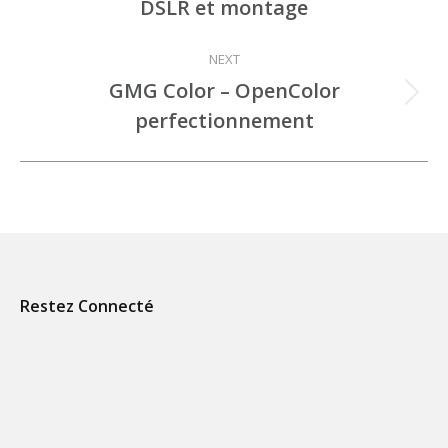
DSLR et montage
commentaire
précédent
NEXT
GMG Color – OpenColor
Projets
perfectionnement
similaires
Restez Connecté