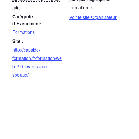
min
formation.fr
Catégorie
Voir le site Organisateur
d’Évènement:
Formations
Site :
http://capside-
formation.fr/formation/we
b-2-0-les-reseaux-
sociaux/